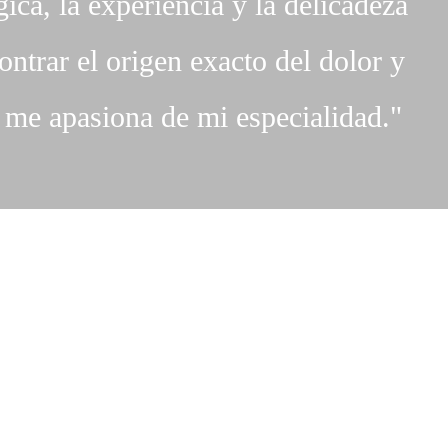
ica, la experiencia y la delicadeza
ntrar el origen exacto del dolor y
 me apasiona de mi especialidad."