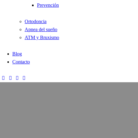
Prevención
Ortodoncia
Apnea del sueño
ATM y Bruxismo
Blog
Contacto