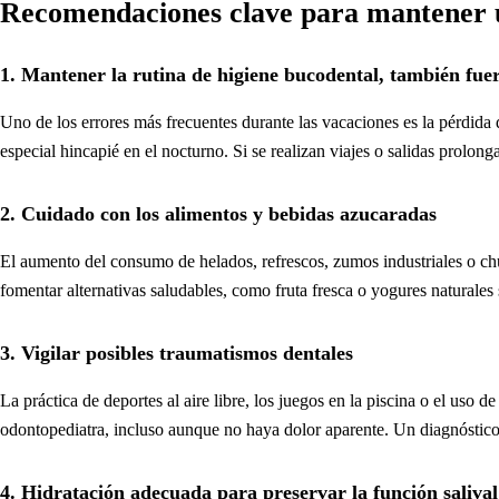
Recomendaciones clave para mantener un
1. Mantener la rutina de higiene bucodental, también fue
Uno de los errores más frecuentes durante las vacaciones es la pérdida
especial hincapié en el nocturno. Si se realizan viajes o salidas prolong
2. Cuidado con los alimentos y bebidas azucaradas
El aumento del consumo de helados, refrescos, zumos industriales o chu
fomentar alternativas saludables, como fruta fresca o yogures naturales 
3. Vigilar posibles traumatismos dentales
La práctica de deportes al aire libre, los juegos en la piscina o el uso 
odontopediatra, incluso aunque no haya dolor aparente. Un diagnóstico
4. Hidratación adecuada para preservar la función salival