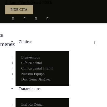
Lun - Vie 9:00 a 20:00 h
PIDE CITA
Clínicas
Bienvenidos
Clínica dental
Clínica dental infantil
Nuestro Equipo
Dra. Gema Jiménez
Tratamientos
Estética Dental