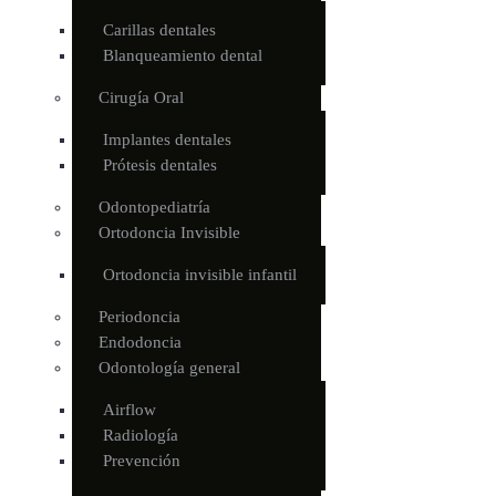
Carillas dentales
Blanqueamiento dental
Cirugía Oral
Implantes dentales
Prótesis dentales
Odontopediatría
Ortodoncia Invisible
Ortodoncia invisible infantil
Periodoncia
Endodoncia
Odontología general
Airflow
Radiología
Prevención