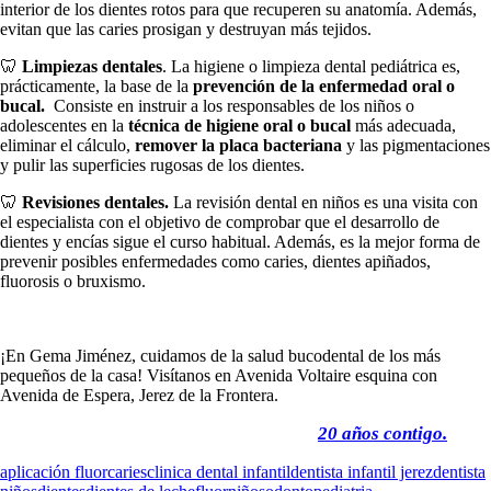
interior de los dientes rotos para que recuperen su anatomía. Además,
evitan que las caries prosigan y destruyan más tejidos.
🦷
Limpiezas dentales
. La higiene o limpieza dental pediátrica es,
prácticamente, la base de la
prevención de la enfermedad oral o
bucal.
Consiste en instruir a los responsables de los niños o
adolescentes en la
técnica de higiene oral o bucal
más adecuada,
eliminar el cálculo,
remover la placa bacteriana
y las pigmentaciones
y pulir las superficies rugosas de los dientes.
🦷
Revisiones dentales.
La revisión dental en niños es una visita con
el especialista con el objetivo de comprobar que el desarrollo de
dientes y encías sigue el curso habitual. Además, es la mejor forma de
prevenir posibles enfermedades como caries, dientes apiñados,
fluorosis o bruxismo.
¡En Gema Jiménez, cuidamos de la salud bucodental de los más
pequeños de la casa! Visítanos en Avenida Voltaire esquina con
Avenida de Espera, Jerez de la Frontera.
20 años contigo.
aplicación fluor
caries
clinica dental infantil
dentista infantil jerez
dentista