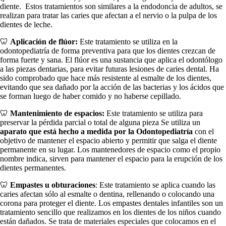
diente.
Estos tratamientos son similares a la endodoncia de adultos, se
realizan para tratar las caries que afectan a el nervio o la pulpa de los
dientes de leche.
🦷
Aplicación de flúor:
Este tratamiento se utiliza en la
odontopediatría de forma preventiva para que los dientes crezcan de
forma fuerte y sana. El flúor es una sustancia que aplica el odontólogo
a las piezas dentarias, para evitar futuras lesiones de caries dental. Ha
sido comprobado que hace más resistente al esmalte de los dientes,
evitando que sea dañado por la acción de las bacterias y los ácidos que
se forman luego de haber comido y no haberse cepillado.
🦷
Mantenimiento de espacios:
Este tratamiento se utiliza para
preservar la pérdida parcial o total de alguna pieza Se utiliza un
aparato que está hecho a medida por la Odontopediatría
con el
objetivo de mantener el espacio abierto y permitir que salga el diente
permanente en su lugar. Los mantenedores de espacio como el propio
nombre indica, sirven para mantener el espacio para la erupción de los
dientes permanentes.
🦷
Empastes u obturaciones
: Este tratamiento se aplica cuando las
caries afectan sólo al esmalte o dentina, rellenando o colocando una
corona para proteger el diente. Los empastes dentales infantiles son un
tratamiento sencillo que realizamos en los dientes de los niños cuando
están dañados. Se trata de materiales especiales que colocamos en el