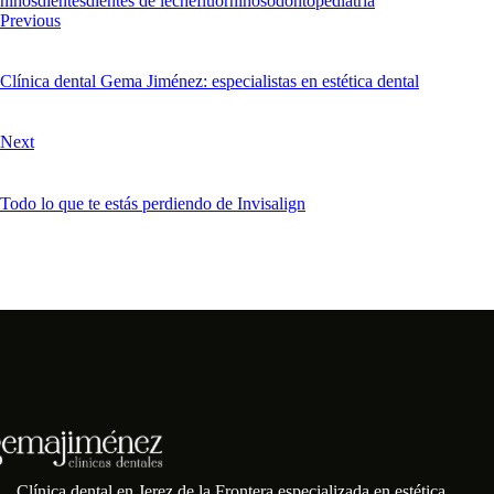
niños
dientes
dientes de leche
fluor
niños
odontopediatria
Previous
Clínica dental Gema Jiménez: especialistas en estética dental
Next
Todo lo que te estás perdiendo de Invisalign
Clínica dental en Jerez de la Frontera especializada en estética