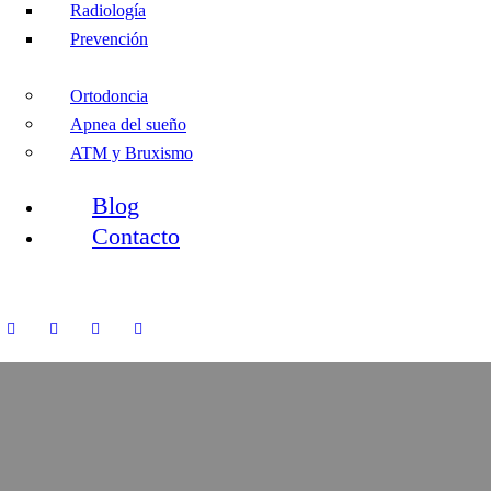
Radiología
Prevención
Ortodoncia
Apnea del sueño
ATM y Bruxismo
Blog
Contacto